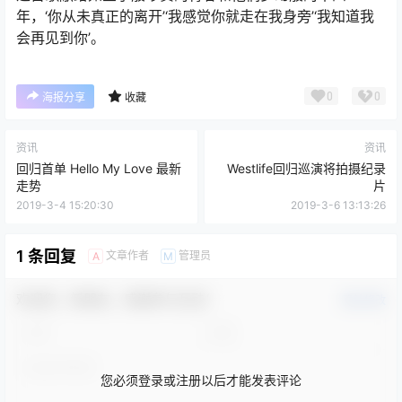
年，‘你从未真正的离开’‘我感觉你就走在我身旁’‘我知道我
会再见到你’。
0
0
海报分享
收藏
资讯
资讯
回归首单 Hello My Love 最新
Westlife回归巡演将拍摄纪录
走势
片
2019-3-4 15:20:30
2019-3-6 13:13:26
1 条回复
文章作者
管理员
A
M
欢迎您，新朋友，感谢参与互动！
确认修改
您必须登录或注册以后才能发表评论