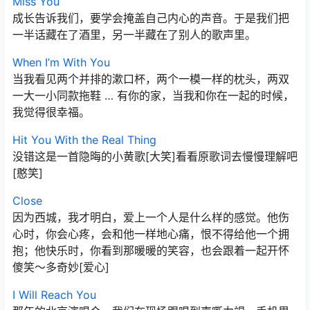
Miss You
成长告诉我们，要学会掩盖自己内心的声音。于是我们把
一半话藏在了酒里，另一半藏在了别人的歌声里。
When I’m With You
当我看见两个并排的漱口杯，两个一模一样的枕头，两双
一大一小同款拖鞋 … 有你的家，当我和你在一起的时候，
我觉得很幸福。
Hit You With the Real Thing
没错这是一首隐晦的小黄歌[大笑]看看原歌词去慢慢理解吧
[憨笑]
Close
因为西城，我才明白，爱上一个人是什么样的感觉。他伤
心时，你会心疼，会和他一样地心痛，恨不得给他一个拥
抱；他快乐时，你看到那暖暖的笑容，也会跟着一起开怀
傻笑～多奇妙[爱心]
I Will Reach You