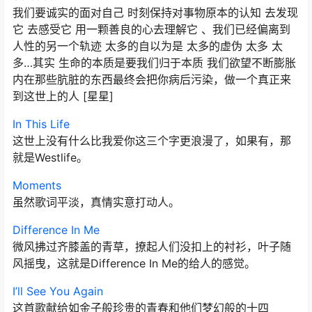
我们要诚实的面对自己 时刻保持对事物原本的认知 去发现
它 去感受它 用一颗善良的心去理解它 、我们已经偏离到
人性的另一个轨迹 太多的自以为是 太多的虚伪 太多 太
多…其实 生命的本质是要我们归于本质 我们欲望不断膨胀
内在那些肮脏的东西最终会把你病后污染，做一个真正来
到这世上的人 [星星]
In This Life
这世上没有什么比我爱你这三个字更浪漫了，如果有，那
就是Westlife。
Moments
虽然歌词平淡，真情实意打动人。
Difference In Me
微风拂过齐膝盖的青草，撩起人们没扣上的衬衫，叶子随
风摇曳，这就是Difference In Me的给人的感觉。
I’ll See You Again
这首歌献给如金子般珍贵的青春和他们梦幻般的十四