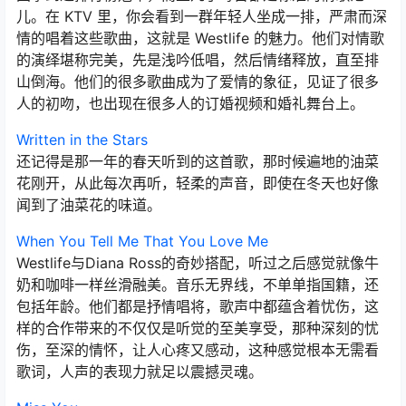
儿。在 KTV 里，你会看到一群年轻人坐成一排，严肃而深
情的唱着这些歌曲，这就是 Westlife 的魅力。他们对情歌
的演绎堪称完美，先是浅吟低唱，然后情绪释放，直至排
山倒海。他们的很多歌曲成为了爱情的象征，见证了很多
人的初吻，也出现在很多人的订婚视频和婚礼舞台上。
Written in the Stars
还记得是那一年的春天听到的这首歌，那时候遍地的油菜
花刚开，从此每次再听，轻柔的声音，即使在冬天也好像
闻到了油菜花的味道。
When You Tell Me That You Love Me
Westlife与Diana Ross的奇妙搭配，听过之后感觉就像牛
奶和咖啡一样丝滑融美。音乐无界线，不单单指国籍，还
包括年龄。他们都是抒情唱将，歌声中都蕴含着忧伤，这
样的合作带来的不仅仅是听觉的至美享受，那种深刻的忧
伤，至深的情怀，让人心疼又感动，这种感觉根本无需看
歌词，人声的表现力就足以震撼灵魂。