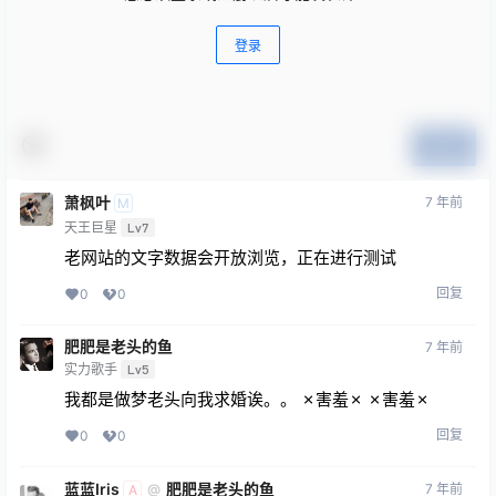
登录
提交
萧枫叶
7 年前
M
天王巨星
Lv7
老网站的文字数据会开放浏览，正在进行测试
回复
0
0
肥肥是老头的鱼
7 年前
实力歌手
Lv5
我都是做梦老头向我求婚诶。。 ✗害羞✗ ✗害羞✗
回复
0
0
蓝蓝Iris
肥肥是老头的鱼
7 年前
@
A