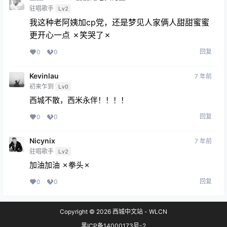
驻唱歌手
Lv2
我这种老阿姨加cp党，还是梦见人家俩人甜甜蜜蜜
更开心一点 ✗笑哭了✗
回复
0
0
Kevinlau
7 年前
初来乍到
Lv0
西城不散，西米永伴！！！！
回复
0
0
Nicynix
7 年前
驻唱歌手
Lv2
加油加油 ✗拳头✗
回复
0
0
Copyright © 2026
西城中文站 - WLCN
黑ICP备14000173号-2