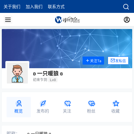
关于我们
加入我们
联系方式
关注Ta
发私信
ʚ 一只暖狼 ɞ
初来乍到
Lv0
概览
发布的
关注
粉丝
收藏
昵称：
ʚ 一只暖狼 ɞ