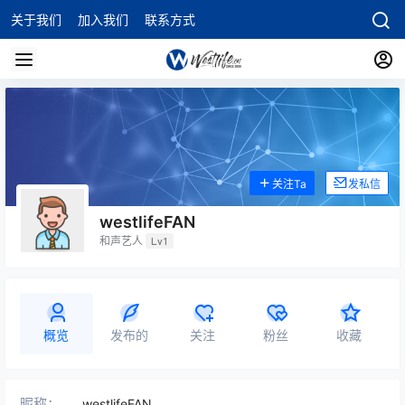
关于我们
加入我们
联系方式
关注Ta
发私信
westlifeFAN
和声艺人
Lv1
概览
发布的
关注
粉丝
收藏
昵称：
westlifeFAN