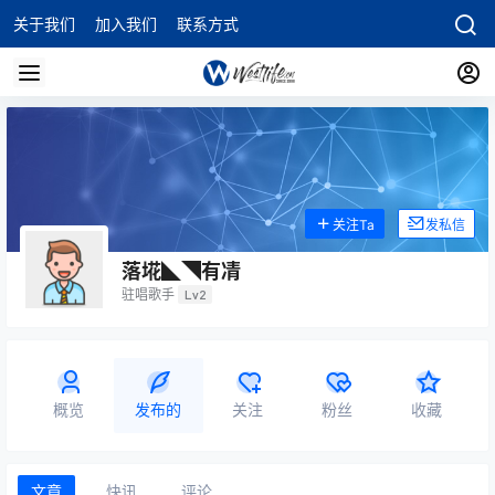
关于我们
加入我们
联系方式
关注Ta
发私信
落埖◣◥有凊
驻唱歌手
Lv2
概览
发布的
关注
粉丝
收藏
文章
快讯
评论