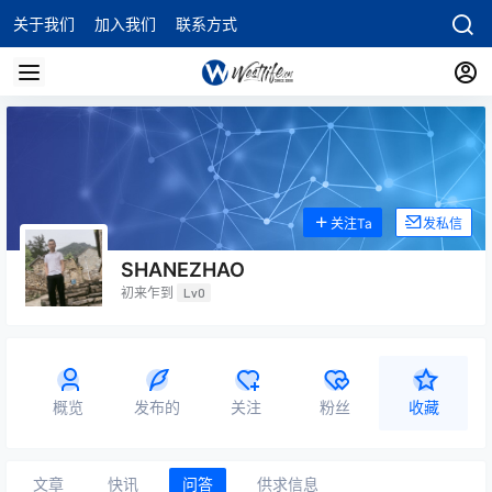
关于我们
加入我们
联系方式
关注Ta
发私信
SHANEZHAO
初来乍到
Lv0
概览
发布的
关注
粉丝
收藏
文章
快讯
问答
供求信息