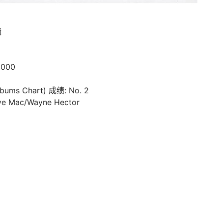
辑
,000
s Chart) 成绩: No. 2
e Mac/Wayne Hector