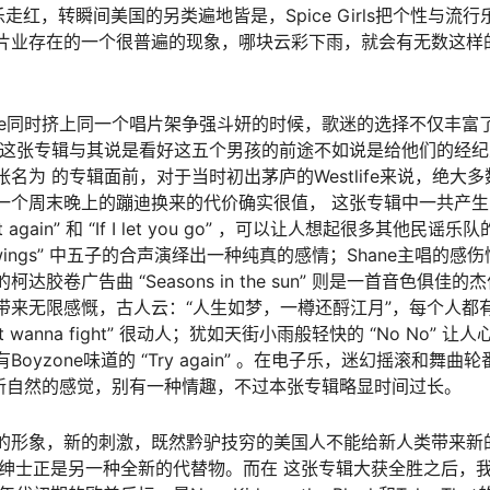
e乐走红，转瞬间美国的另类遍地皆是，Spice Girls把个性与
片业存在的一个很普遍的现象，哪块云彩下雨，就会有无数这样
stlife同时挤上同一个唱片架争强斗妍的时候，歌迷的选择不仅
这张专辑与其说是看好这五个男孩的前途不如说是给他们的经纪人
名为 的专辑面前，对于当时初出茅庐的Westlife来说，绝大
一个周末晚上的蹦迪换来的代价确实很值， 这张专辑中一共产生
 again” 和 “If I let you go” ，可以让人想起很多其他民谣乐队
thout wings” 中五子的合声演绎出一种纯真的感情；Shane主唱的感伤情歌
胶卷广告曲 “Seasons in the sun” 则是一首音色俱
带来无限感慨，古人云：“人生如梦，一樽还酹江月”，每个人都
’t wanna fight” 很动人；犹如天街小雨般轻快的 “No No
 you” 和有Boyzone味道的 “Try again” 。在电子乐，迷幻摇
一种清新自然的感觉，别有一种情趣，不过本张专辑略显时间过长。
形象，新的刺激，既然黔驴技穷的美国人不能给新人类带来新的冲击
国小绅士正是另一种全新的代替物。而在 这张专辑大获全胜之后，