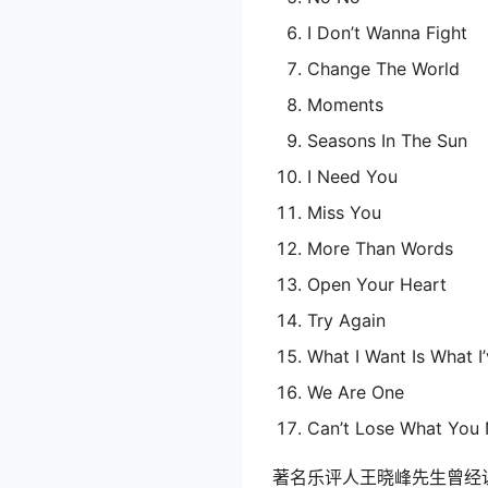
I Don’t Wanna Fight
Change The World
Moments
Seasons In The Sun
I Need You
Miss You
More Than Words
Open Your Heart
Try Again
What I Want Is What I
We Are One
Can’t Lose What You
著名乐评人王晓峰先生曾经