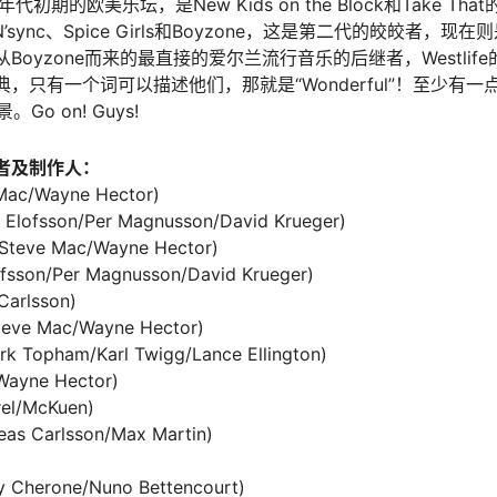
初期的欧美乐坛，是New Kids on the Block和Take T
ync、Spice Girls和Boyzone，这是第二代的皎皎者，现在则是O
oyzone而来的最直接的爱尔兰流行音乐的后继者，Westli
只有一个词可以描述他们，那就是“Wonderful”！至少有一点可
Go on! Guys!
作者及制作人：
 Mac/Wayne Hector)
en Elofsson/Per Magnusson/David Krueger)
(Steve Mac/Wayne Hector)
ofsson/Per Magnusson/David Krueger)
Carlsson)
Steve Mac/Wayne Hector)
k Topham/Karl Twigg/Lance Ellington)
Wayne Hector)
rel/McKuen)
eas Carlsson/Max Martin)
y Cherone/Nuno Bettencourt)