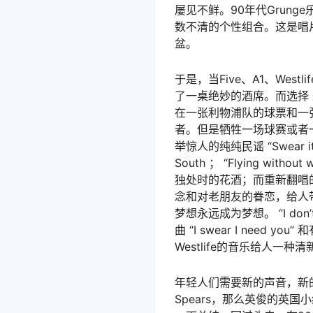
屡见不鲜。90年代Grung
数不清的个性组合。这是唱
盆。
于是，当Five、A1、We
了一桌绝妙的酒席。而选择 
在一张利物浦队的球票和一张
者。但是牺牲一场球赛或者
举惊人的纯纯民谣 “Swear it
South ； “Flying wi
独处时的花酒；而重新翻唱的柯达
念和对老朋友的眷恋，给人
梦想永远成为梦想。 “I don
曲 “I swear I need
Westlife的音乐给人
年轻人们需要新的声音，新的
Spears，那么英俊的英