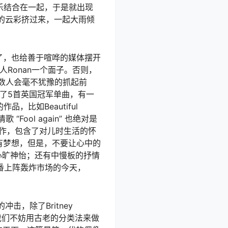
流行乐结合在一起，于是就出现
的云彩挤过来，一起大雨倾
丰富了，也给善于喧哗的媒体摆开
Ronan一个面子。否则，
多数人会毫不犹豫的抓起前
了5首英国冠军单曲，有一
的作品，比如Beautiful
 “Fool again” 也绝对是
佳的杰作，包含了对儿时生活的怀
有梦想，但是，不要让心中的
” 让人心旷神怡；还有中慢板的抒情
滚和舞曲轮番上阵轰炸市场的今天，
，除了Britney
我们不妨用古老的分类法来做