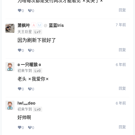
为啥每次都是支付两次才能看见 ✗笑哭了✗
回复
0
0
萧枫叶
蓝蓝Iris
7 年前
@
A
M
天王巨星
Lv7
因为刷新下就好了
回复
0
0
ʚ 一只暖狼 ɞ
6 年前
初来乍到
Lv0
老头 ✗我爱你✗
回复
0
0
lwl灬deo
6 年前
初来乍到
Lv0
好帅啊
回复
0
0