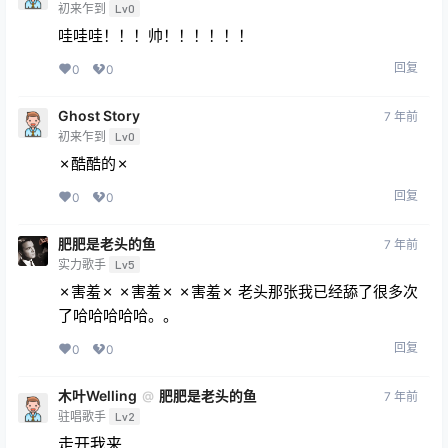
初来乍到
Lv0
哇哇哇！！！帅！！！！！！
回复
0
0
Ghost Story
7 年前
初来乍到
Lv0
✗酷酷的✗
回复
0
0
肥肥是老头的鱼
7 年前
实力歌手
Lv5
✗害羞✗ ✗害羞✗ ✗害羞✗ 老头那张我已经舔了很多次
了哈哈哈哈哈。。
回复
0
0
木叶Welling
肥肥是老头的鱼
@
7 年前
驻唱歌手
Lv2
走开我来