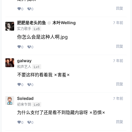
回复
0
0
肥肥是老头的鱼
木叶Welling
@
7 年前
实力歌手
Lv5
你怎么会是这种人啊.jpg
回复
0
0
galway
7 年前
和声艺人
Lv1
不要这样的看着我 ✗害羞✗
回复
0
0
Soledad
7 年前
初来乍到
Lv0
为什么支付了还是看不到隐藏内容呀 ✗恐惧✗
回复
0
0