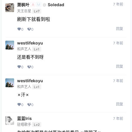
萧枫叶
Soledad
7 年前
@
A
M
天王巨星
Lv7
刷新下就看到啦
回复
0
0
westlifekoyu
7 年前
和声艺人
Lv1
还是看不到呀
回复
0
0
westlifekoyu
7 年前
和声艺人
Lv1
✗汗✗
回复
0
0
蓝蓝Iris
7 年前
驻唱歌手
Lv2