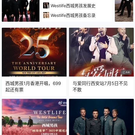
Westlife西城男孩发展史
Westlife西城男孩备忘录
西城男孩1月香港开唱，699
与爱同行西安站7月5日不见
起还有票
不散