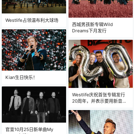
Westlife占领温布利大球场
西城男孩新专辑Wild
Dreams下月发行
Kian生日快乐！
Westlife庆祝首张专辑发行
20周年，并表示要用新音乐
震撼美国
官宣10月25日新单曲My