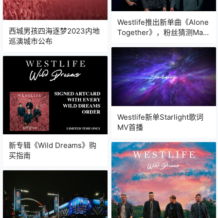
Westlife推出新单曲《Alone
西城男孩四海逐梦2023内地
Together》，粉丝猜测Mark
巡演城市公布
Feehily是Masked Singer中
的Robobunny
Westlife新单Starlight歌词
MV首播
新专辑《Wild Dreams》购
买指南